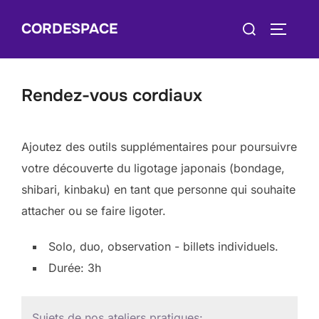
Skip
Search
CORDESPACE
to
TOGGLE
for:
content
Rendez-vous cordiaux
Ajoutez des outils supplémentaires pour poursuivre
votre découverte du ligotage japonais (bondage,
shibari, kinbaku) en tant que personne qui souhaite
attacher ou se faire ligoter.
Solo, duo, observation - billets individuels.
Durée: 3h
Sujets de nos ateliers pratiques: