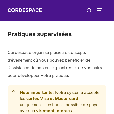
Skip
Search
CORDESPACE
to
TOGGLE
for:
content
Pratiques supervisées
Cordespace organise plusieurs concepts
d’événement où vous pouvez bénéficier de
l’assistance de nos enseignant•es et de vos pairs
pour développer votre pratique.
Note importante
: Notre système accepte
les
cartes Visa et Mastercard
uniquement. Il est aussi possible de payer
avec un
virement Interac
à