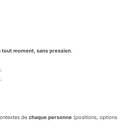
 à tout moment, sans pression
.
.
.
contextes de
chaque personne
(positions, options