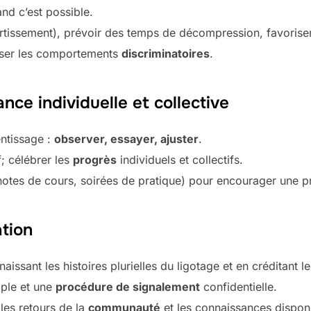
nd c’est possible.
tissement), prévoir des temps de décompression, favoriser l
user les comportements
discriminatoires
.
ance individuelle et collective
ntissage :
observer, essayer, ajuster
.
f; célébrer les
progrès
individuels et collectifs.
notes de cours, soirées de pratique) pour encourager une p
tion
aissant les histoires plurielles du ligotage et en créditant 
ple et une
procédure de signalement
confidentielle.
 les retours de la
communauté
et les connaissances dispon