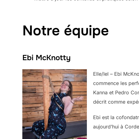
Notre équipe
Ebi McKnotty
Elle/Iel – Ebi McKn
commence les perfo
Kanna et Pedro Corda
décrit comme expéri
Ebi est la cofonda
aujourd’hui à Cord