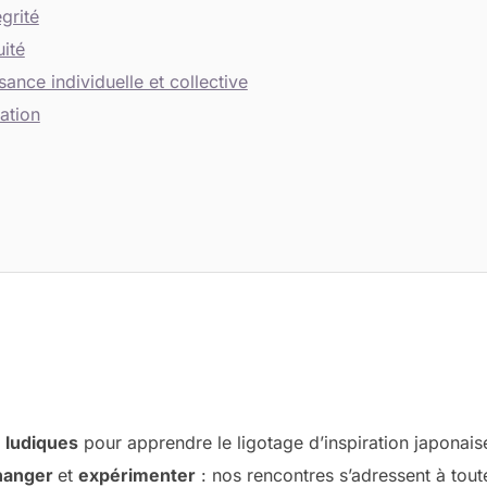
grité
uité
sance individuelle et collective
ation
t
ludiques
pour apprendre le ligotage d’inspiration japonaise
hanger
et
expérimenter
: nos rencontres s’adressent à tout