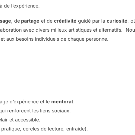
jà de l’expérience.
ssage
, de
partage
et de
créativité
guidé par la
curiosité
, o
laboration avec divers milieux artistiques et alternatifs. No
et aux besoins individuels de chaque personne.
rtage d’expérience et le
mentorat
.
ui renforcent les liens sociaux.
air et accessible.
ratique, cercles de lecture, entraide).