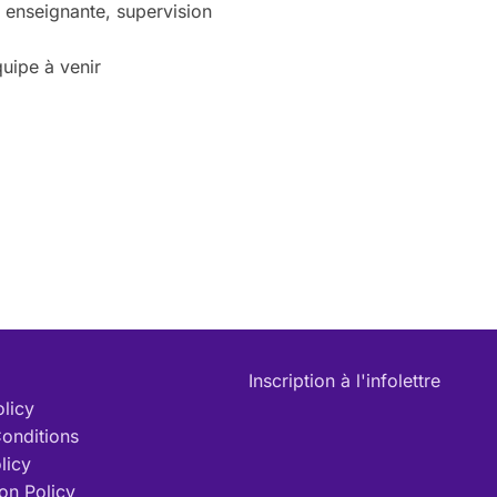
, enseignante, supervision
quipe à venir
Inscription à l'infolettre
olicy
onditions
licy
on Policy