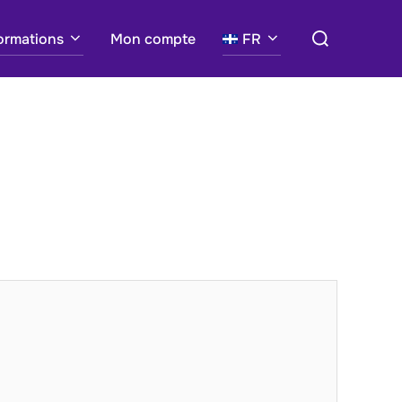
Search
ormations
Mon compte
FR
for: